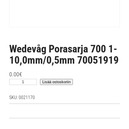
Wedevåg Porasarja 700 1-
10,0mm/0,5mm 70051919
0.00
€
W
Lisää ostoskoriin
e
d
SKU:
0021170
e
v
å
g
P