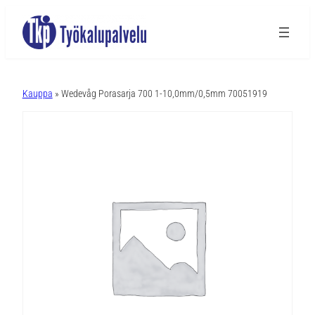
A
l
Kauppa
» Wedevåg Porasarja 700 1-10,0mm/0,5mm 70051919
t
e
r
n
a
t
i
v
e
: