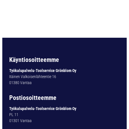
o
r
a
s
a
r
j
a
7
0
Käyntiosoitteemme
0
1
Työkalupalvelu-Toolservice Grönblom Oy
-
Itäinen Valkoisenlähteentie 16
1
01380 Vantaa
0
,
Postiosoitteemme
0
m
Työkalupalvelu-Toolservice Grönblom Oy
m
PL 11
/
01301 Vantaa
0
,