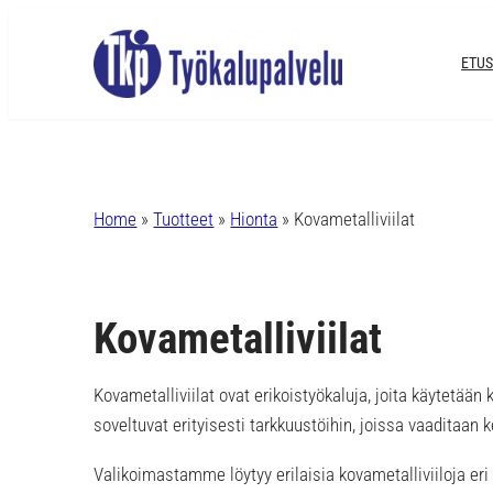
Siirry
sisältöön
ETUS
Home
»
Tuotteet
»
Hionta
»
Kovametalliviilat
Kovametalliviilat
Kovametalliviilat ovat erikoistyökaluja, joita käytetää
soveltuvat erityisesti tarkkuustöihin, joissa vaaditaan 
Valikoimastamme löytyy erilaisia kovametalliviiloja eri