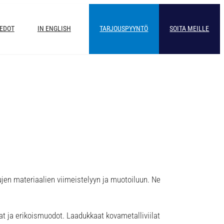
IEDOT
IN ENGLISH
TARJOUSPYYNTÖ
SOITA MEILLE
tujen materiaalien viimeistelyyn ja muotoiluun. Ne
lat ja erikoismuodot. Laadukkaat kovametalliviilat