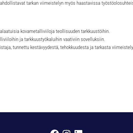
mahdollistavat tarkan viimeistelyn myös haastavissa työstöolosuhte
ealaatuisia kovametalliviiloja teollisuuden tarkkuustöihin.
liviiloihin ja tarkkuustyökaluihin vaativiin sovelluksiin.
istaja, tunnettu kestävyydestä, tehokkuudesta ja tarkasta viimeistel