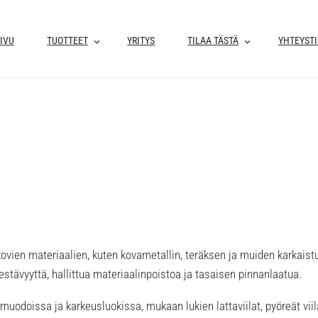
IVU
TUOTTEET
YRITYS
TILAA TÄSTÄ
YHTEYST
n kovien materiaalien, kuten kovametallin, teräksen ja muiden karkais
kestävyyttä, hallittua materiaalinpoistoa ja tasaisen pinnanlaatua.
 muodoissa ja karkeusluokissa, mukaan lukien lattaviilat, pyöreät vii