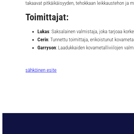
takaavat pitkäikäisyyden, tehokkaan leikkaustehon ja 
Toimittajat:
Lukas
: Saksalainen valmistaja, joka tarjoaa kork
Cerin
: Tunnettu toimittaja, erikoistunut kovametal
Garryson
: Laadukkaiden kovametalliviilojen valm
sähköinen esite