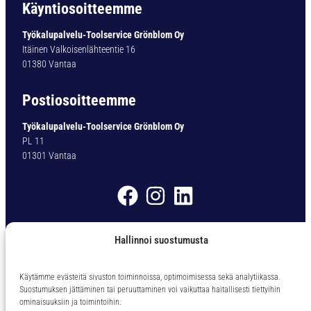
Käyntiosoitteemme
Työkalupalvelu-Toolservice Grönblom Oy
Itäinen Valkoisenlähteentie 16
01380 Vantaa
Postiosoitteemme
Työkalupalvelu-Toolservice Grönblom Oy
PL 11
01301 Vantaa
Myyntiehdot
Hallinnoi suostumusta
Ota yhteyttä
Käytämme evästeitä sivuston toiminnoissa, optimoimisessa sekä analytiikassa.
Suostumuksen jättäminen tai peruuttaminen voi vaikuttaa haitallisesti tiettyihin
Puh. 09 – 838 62 60
ominaisuuksiin ja toimintoihin.