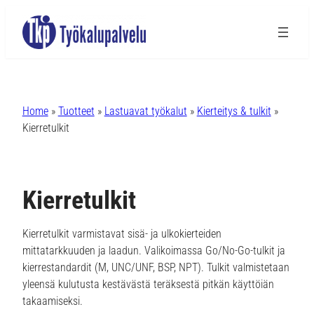
Siirry
sisältöön
Home
»
Tuotteet
»
Lastuavat työkalut
»
Kierteitys & tulkit
»
Kierretulkit
Kierretulkit
Kierretulkit varmistavat sisä- ja ulkokierteiden
mittatarkkuuden ja laadun. Valikoimassa Go/No-Go-tulkit ja
kierrestandardit (M, UNC/UNF, BSP, NPT). Tulkit valmistetaan
yleensä kulutusta kestävästä teräksestä pitkän käyttöiän
takaamiseksi.