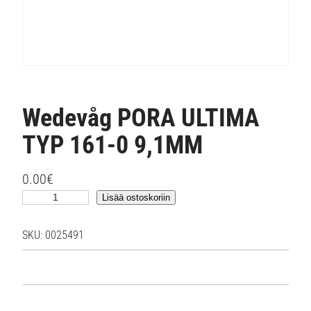
Wedevåg PORA ULTIMA
TYP 161-0 9,1MM
0.00
€
W
Lisää ostoskoriin
e
d
SKU:
0025491
e
v
å
g
P