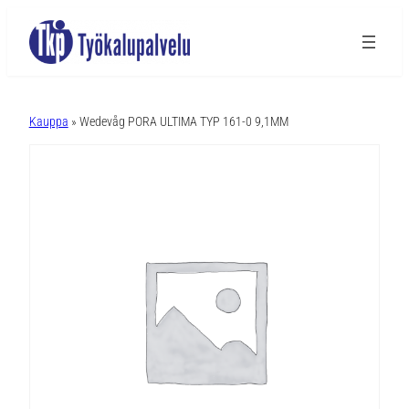
A
l
Kauppa
» Wedevåg PORA ULTIMA TYP 161-0 9,1MM
t
e
r
n
a
t
i
v
e
: