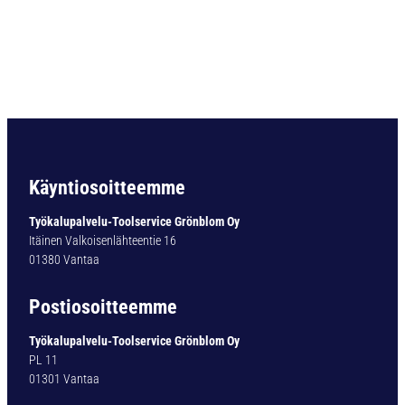
O
R
A
U
L
T
I
M
A
T
Käyntiosoitteemme
Y
P
Työkalupalvelu-Toolservice Grönblom Oy
1
Itäinen Valkoisenlähteentie 16
6
01380 Vantaa
1
-
Postiosoitteemme
0
9
Työkalupalvelu-Toolservice Grönblom Oy
,
PL 11
1
01301 Vantaa
M
M