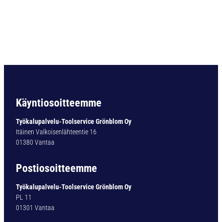
O
R
A
U
L
T
I
M
A
T
Käyntiosoitteemme
Y
P
Työkalupalvelu-Toolservice Grönblom Oy
1
Itäinen Valkoisenlähteentie 16
6
01380 Vantaa
1
-
Postiosoitteemme
0
6
Työkalupalvelu-Toolservice Grönblom Oy
,
PL 11
3
01301 Vantaa
5
M