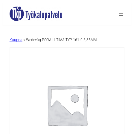
A
l
Kauppa
» Wedevåg PORA ULTIMA TYP 161-0 6,35MM
t
e
r
n
a
t
i
v
e
: