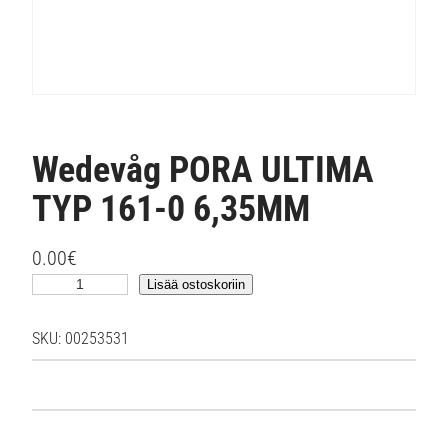
Wedevåg PORA ULTIMA
TYP 161-0 6,35MM
0.00
€
W
Lisää ostoskoriin
e
d
SKU:
00253531
e
v
å
g
P