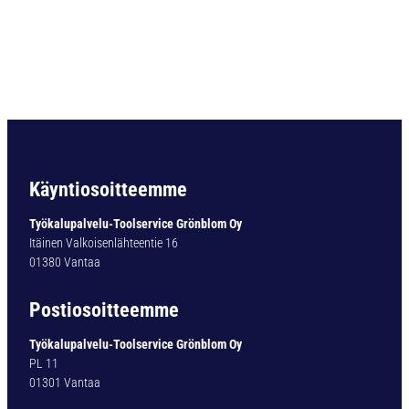
O
R
A
U
L
T
I
M
A
T
Käyntiosoitteemme
Y
P
Työkalupalvelu-Toolservice Grönblom Oy
1
Itäinen Valkoisenlähteentie 16
6
01380 Vantaa
1
-
Postiosoitteemme
0
4
Työkalupalvelu-Toolservice Grönblom Oy
,
PL 11
6
01301 Vantaa
M
M