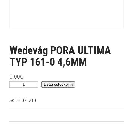
Wedevåg PORA ULTIMA
TYP 161-0 4,6MM
0.00
€
W
Lisää ostoskoriin
e
d
SKU:
0025210
e
v
å
g
P