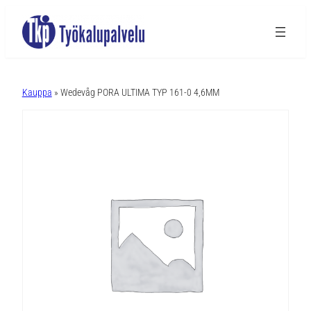
A
l
Kauppa
» Wedevåg PORA ULTIMA TYP 161-0 4,6MM
t
e
r
n
a
t
i
v
e
: