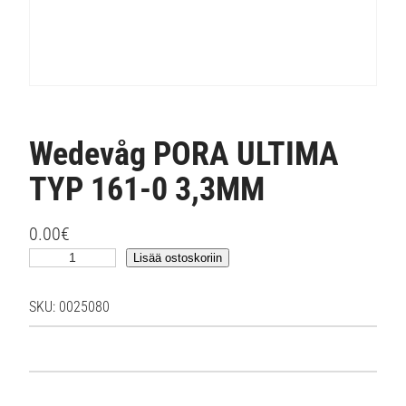
Wedevåg PORA ULTIMA
TYP 161-0 3,3MM
0.00
€
W
Lisää ostoskoriin
e
d
SKU:
0025080
e
v
å
g
P