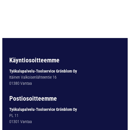
O
R
A
U
L
T
I
M
A
T
Käyntiosoitteemme
Y
P
Työkalupalvelu-Toolservice Grönblom Oy
1
Itäinen Valkoisenlähteentie 16
6
01380 Vantaa
1
-
Postiosoitteemme
0
3
Työkalupalvelu-Toolservice Grönblom Oy
,
PL 11
3
01301 Vantaa
M
M