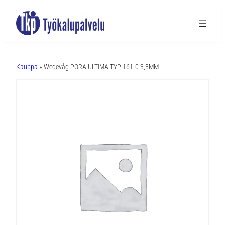
A
l
Kauppa
» Wedevåg PORA ULTIMA TYP 161-0 3,3MM
t
e
r
n
a
t
i
v
e
: