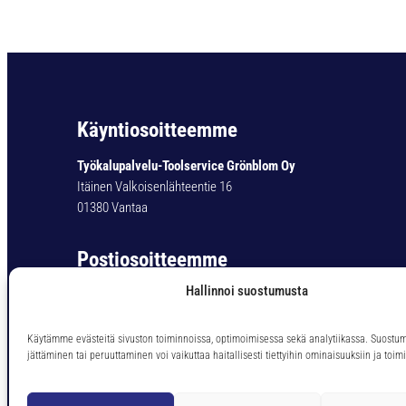
Käyntiosoitteemme
Työkalupalvelu-Toolservice Grönblom Oy
Itäinen Valkoisenlähteentie 16
01380 Vantaa
Postiosoitteemme
Hallinnoi suostumusta
Työkalupalvelu-Toolservice Grönblom Oy
PL 11
01301 Vantaa
Käytämme evästeitä sivuston toiminnoissa, optimoimisessa sekä analytiikassa. Suostu
jättäminen tai peruuttaminen voi vaikuttaa haitallisesti tiettyihin ominaisuuksiin ja toimi