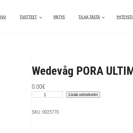
IVU
TUOTTEET
YRITYS
TILAA TÄSTÄ
YHTEYST
Wedevåg PORA ULTI
0.00
€
W
Lisää ostoskoriin
e
d
SKU:
0025770
e
v
å