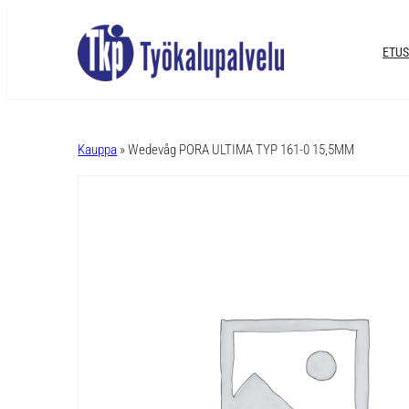
ETUS
A
l
Kauppa
» Wedevåg PORA ULTIMA TYP 161-0 15,5MM
t
e
r
n
a
t
i
v
e
: