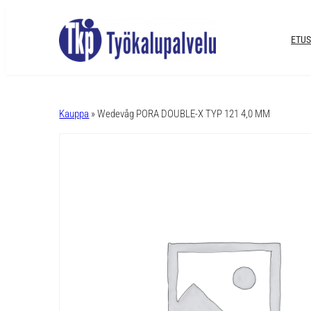
ETUS
A
l
Kauppa
» Wedevåg PORA DOUBLE-X TYP 121 4,0 MM
t
e
r
n
a
t
i
v
e
: