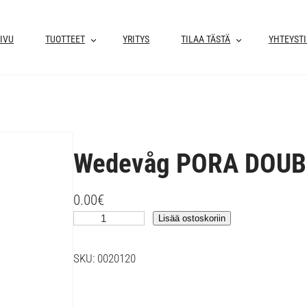
IVU
TUOTTEET
YRITYS
TILAA TÄSTÄ
YHTEYST
Wedevåg PORA DOUB
0.00
€
W
Lisää ostoskoriin
e
d
SKU:
0020120
e
v
å