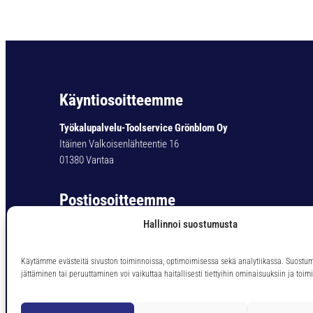
Käyntiosoitteemme
Työkalupalvelu-Toolservice Grönblom Oy
Itäinen Valkoisenlähteentie 16
01380 Vantaa
Postiosoitteemme
Hallinnoi suostumusta
Työkalupalvelu-Toolservice Grönblom Oy
PL 11
01301 Vantaa
Käytämme evästeitä sivuston toiminnoissa, optimoimisessa sekä analytiikassa. Suostu
jättäminen tai peruuttaminen voi vaikuttaa haitallisesti tiettyihin ominaisuuksiin ja toimi