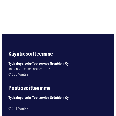
O
R
A
D
O
U
B
L
E
-
Käyntiosoitteemme
X
T
Työkalupalvelu-Toolservice Grönblom Oy
Y
Itäinen Valkoisenlähteentie 16
P
01380 Vantaa
1
2
Postiosoitteemme
1
1
Työkalupalvelu-Toolservice Grönblom Oy
5
PL 11
,
01301 Vantaa
3
M