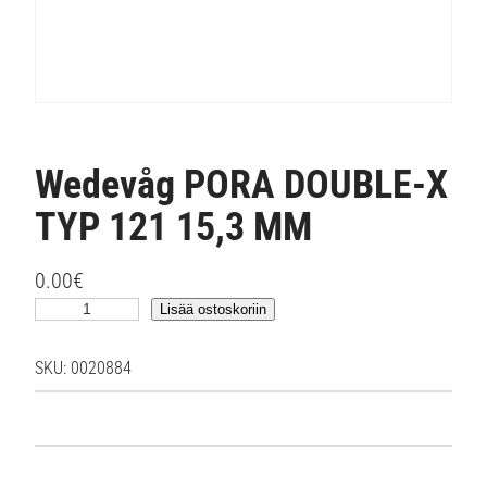
Wedevåg PORA DOUBLE-X
TYP 121 15,3 MM
0.00
€
W
Lisää ostoskoriin
e
d
SKU:
0020884
e
v
å
g
P