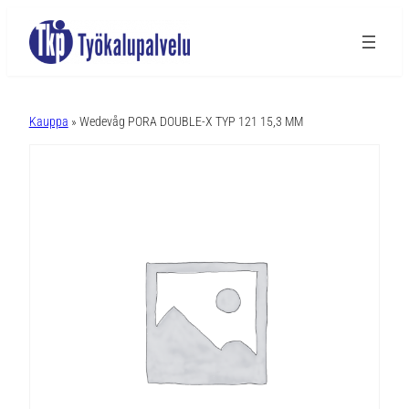
A
l
Kauppa
» Wedevåg PORA DOUBLE-X TYP 121 15,3 MM
t
e
r
n
a
t
i
v
e
: