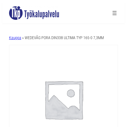
A
l
Kauppa
» WEDEVÅG PORA DIN338 ULTIMA TYP 165-0 7,3MM
t
e
r
n
a
t
i
v
e
: