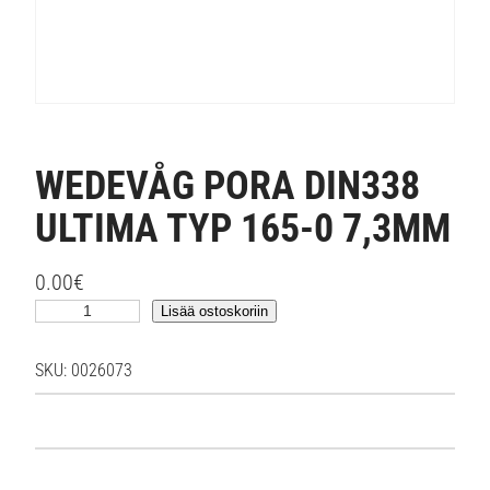
WEDEVÅG PORA DIN338
ULTIMA TYP 165-0 7,3MM
0.00
€
W
Lisää ostoskoriin
E
D
SKU:
0026073
E
V
Å
G
P