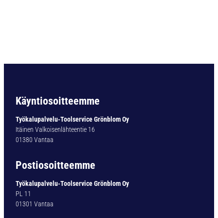
O
R
A
D
I
N
3
3
8
U
Käyntiosoitteemme
L
T
Työkalupalvelu-Toolservice Grönblom Oy
I
Itäinen Valkoisenlähteentie 16
M
01380 Vantaa
A
T
Postiosoitteemme
Y
P
Työkalupalvelu-Toolservice Grönblom Oy
1
PL 11
6
01301 Vantaa
5
-