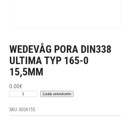
WEDEVÅG PORA DIN338
ULTIMA TYP 165-0
15,5MM
0.00
€
W
Lisää ostoskoriin
E
D
SKU:
0026155
E
V
Å
G