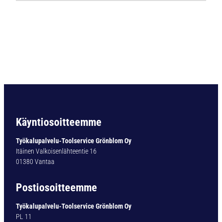
P
O
R
A
D
I
N
3
3
8
U
Käyntiosoitteemme
L
T
Työkalupalvelu-Toolservice Grönblom Oy
I
Itäinen Valkoisenlähteentie 16
M
01380 Vantaa
A
T
Postiosoitteemme
Y
P
Työkalupalvelu-Toolservice Grönblom Oy
1
PL 11
6