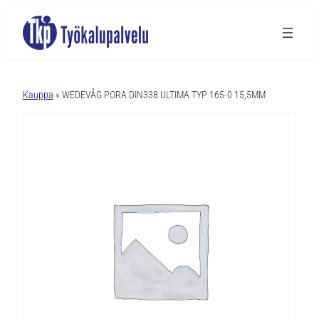
A
l
Kauppa
» WEDEVÅG PORA DIN338 ULTIMA TYP 165-0 15,5MM
t
e
r
n
a
t
i
v
e
: