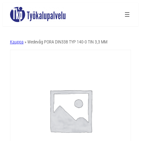
A
l
Kauppa
» Wedevåg PORA DIN338 TYP 140-0 TIN 3,3 MM
t
e
r
n
a
t
i
v
e
: