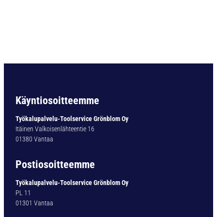
O
R
A
D
I
N
3
3
8
T
Käyntiosoitteemme
Y
P
Työkalupalvelu-Toolservice Grönblom Oy
1
Itäinen Valkoisenlähteentie 16
4
01380 Vantaa
0
-
Postiosoitteemme
0
T
Työkalupalvelu-Toolservice Grönblom Oy
I
PL 11
N
01301 Vantaa
3
,