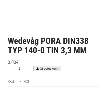
Wedevåg PORA DIN338
TYP 140-0 TIN 3,3 MM
0.00
€
W
Lisää ostoskoriin
e
d
SKU:
0030303
e
v
å
g
P