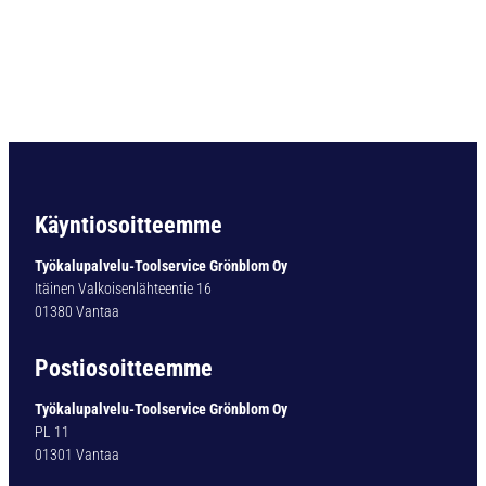
i
e
r
i
ö
v
a
r
t
i
Käyntiosoitteemme
n
e
Työkalupalvelu-Toolservice Grönblom Oy
n
Itäinen Valkoisenlähteentie 16
p
01380 Vantaa
o
r
Postiosoitteemme
a
T
Työkalupalvelu-Toolservice Grönblom Oy
Y
PL 11
P
01301 Vantaa
1
0