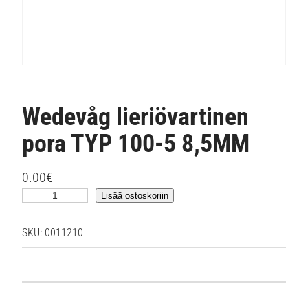
Wedevåg lieriövartinen
pora TYP 100-5 8,5MM
0.00
€
W
Lisää ostoskoriin
e
d
SKU:
0011210
e
v
å
g
l