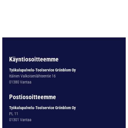
i
e
r
i
ö
v
a
r
t
i
Käyntiosoitteemme
n
e
Työkalupalvelu-Toolservice Grönblom Oy
n
Itäinen Valkoisenlähteentie 16
p
01380 Vantaa
o
r
Postiosoitteemme
a
T
Työkalupalvelu-Toolservice Grönblom Oy
Y
PL 11
P
01301 Vantaa
1
0