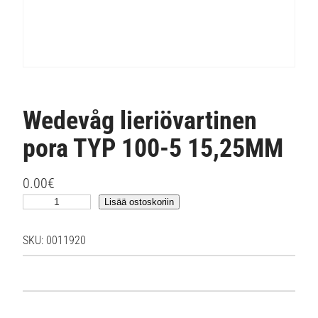
Wedevåg lieriövartinen
pora TYP 100-5 15,25MM
0.00
€
W
Lisää ostoskoriin
e
d
SKU:
0011920
e
v
å
g
l