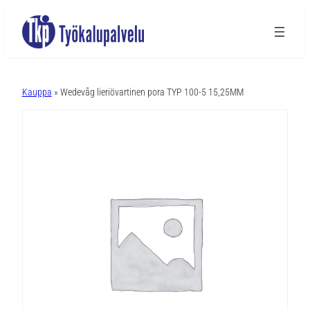
A
l
Kauppa
» Wedevåg lieriövartinen pora TYP 100-5 15,25MM
t
e
r
n
a
t
i
v
e
: