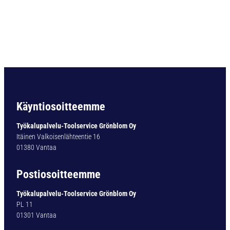
i
e
r
i
ö
v
a
r
t
i
Käyntiosoitteemme
n
e
Työkalupalvelu-Toolservice Grönblom Oy
n
Itäinen Valkoisenlähteentie 16
p
01380 Vantaa
o
r
Postiosoitteemme
a
T
Työkalupalvelu-Toolservice Grönblom Oy
Y
PL 11
P
01301 Vantaa
1
0