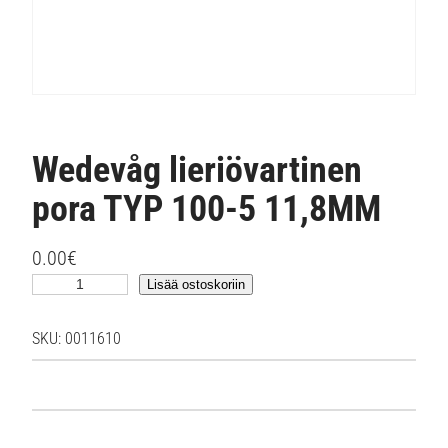
Wedevåg lieriövartinen
pora TYP 100-5 11,8MM
0.00
€
W
Lisää ostoskoriin
e
d
SKU:
0011610
e
v
å
g
l