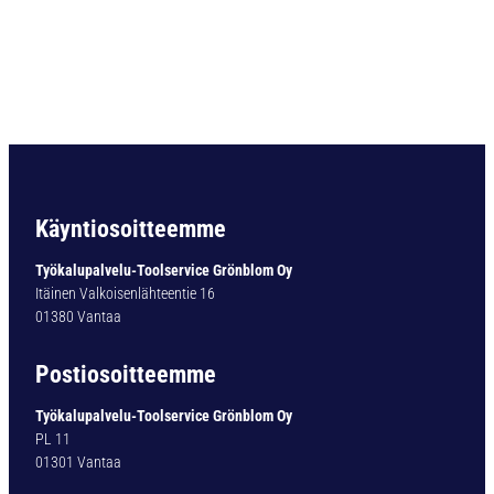
i
e
r
i
ö
v
a
r
t
i
Käyntiosoitteemme
n
e
Työkalupalvelu-Toolservice Grönblom Oy
n
Itäinen Valkoisenlähteentie 16
p
01380 Vantaa
o
r
Postiosoitteemme
a
T
Työkalupalvelu-Toolservice Grönblom Oy
Y
PL 11
P
01301 Vantaa
1
0