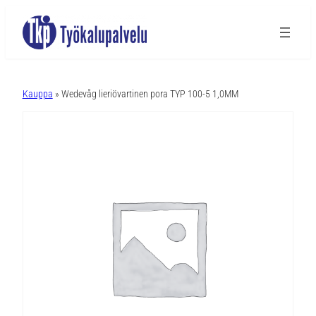
A
l
Kauppa
» Wedevåg lieriövartinen pora TYP 100-5 1,0MM
t
e
r
n
a
t
i
v
e
: