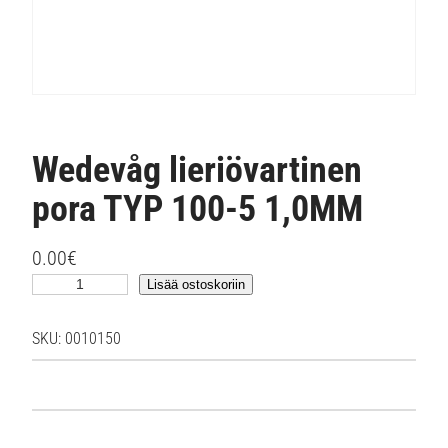
Wedevåg lieriövartinen
pora TYP 100-5 1,0MM
0.00
€
W
Lisää ostoskoriin
e
d
SKU:
0010150
e
v
å
g
l