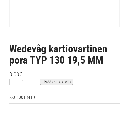
Wedevåg kartiovartinen
pora TYP 130 19,5 MM
0.00
€
W
Lisää ostoskoriin
e
d
SKU:
0013410
e
v
å
g
k