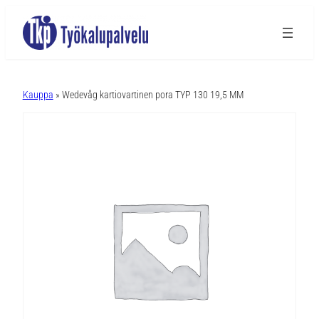
A
l
Kauppa
» Wedevåg kartiovartinen pora TYP 130 19,5 MM
t
e
r
n
a
t
i
v
e
: