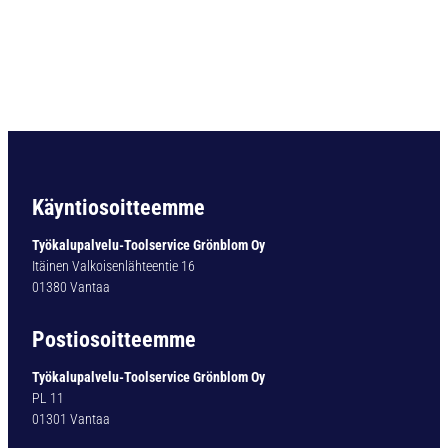
a
r
t
i
o
v
a
r
t
i
Käyntiosoitteemme
n
e
Työkalupalvelu-Toolservice Grönblom Oy
n
Itäinen Valkoisenlähteentie 16
p
01380 Vantaa
o
r
Postiosoitteemme
a
T
Työkalupalvelu-Toolservice Grönblom Oy
Y
PL 11
P
01301 Vantaa
1
3