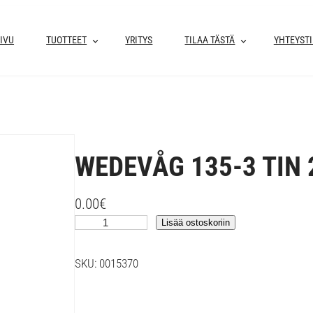
IVU
TUOTTEET
YRITYS
TILAA TÄSTÄ
YHTEYST
WEDEVÅG 135-3 TIN 
0.00
€
W
Lisää ostoskoriin
E
D
SKU:
0015370
E
V
Å