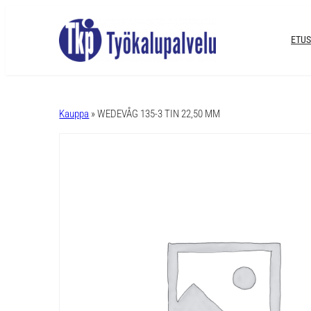
ETUS
A
l
Kauppa
» WEDEVÅG 135-3 TIN 22,50 MM
t
e
r
n
a
t
i
v
e
: