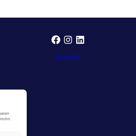
ä
Myyntiehdot
muksen
ntoihin.