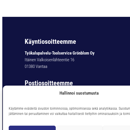
Käyntiosoitteemme
Työkalupalvelu-Toolservice Grönblom Oy
Itäinen Valkoisenlähteentie 16
01380 Vantaa
Postiosoitteemme
Hallinnoi suostumusta
Työkalupalvelu-Toolservice Grönblom Oy
PL 11
01301 Vantaa
Käytämme evästeitä sivuston toiminnoissa, optimoimisessa sekä analytiikassa. Suostu
jättäminen tai peruuttaminen voi vaikuttaa haitallisesti tiettyihin ominaisuuksiin ja toimi