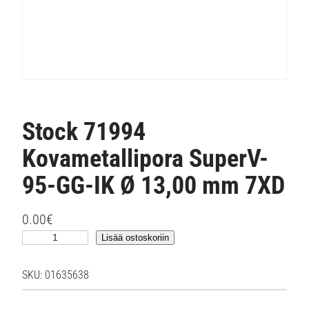
Stock 71994
Kovametallipora SuperV-
95-GG-IK Ø 13,00 mm 7XD
0.00
€
S
Lisää ostoskoriin
t
o
SKU:
01635638
c
k
7