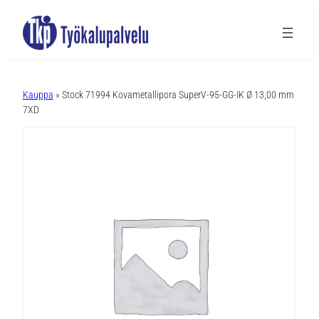
A
l
Kauppa
» Stock 71994 Kovametallipora SuperV-95-GG-IK Ø 13,00 mm
t
7XD
e
r
n
a
t
i
v
e
: