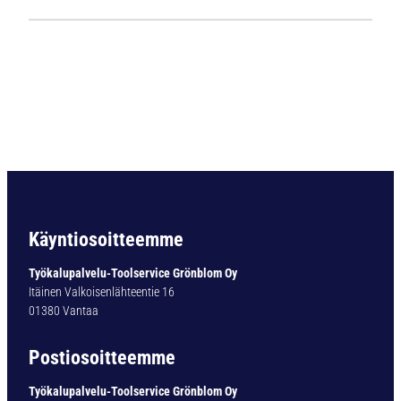
1
9
9
4
K
o
v
a
m
e
t
a
Käyntiosoitteemme
l
l
Työkalupalvelu-Toolservice Grönblom Oy
i
Itäinen Valkoisenlähteentie 16
p
01380 Vantaa
o
r
Postiosoitteemme
a
S
Työkalupalvelu-Toolservice Grönblom Oy
u