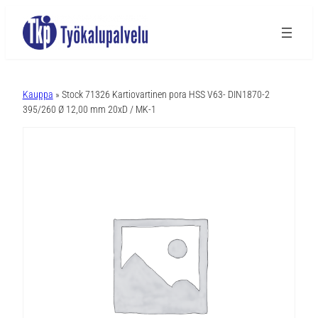
A
l
Kauppa
» Stock 71326 Kartiovartinen pora HSS V63- DIN1870-2
t
395/260 Ø 12,00 mm 20xD / MK-1
e
r
n
a
t
i
v
e
: