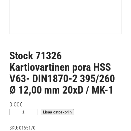
Stock 71326
Kartiovartinen pora HSS
V63- DIN1870-2 395/260
Ø 12,00 mm 20xD / MK-1
0.00
€
S
Lisää ostoskoriin
t
o
SKU:
0155170
c