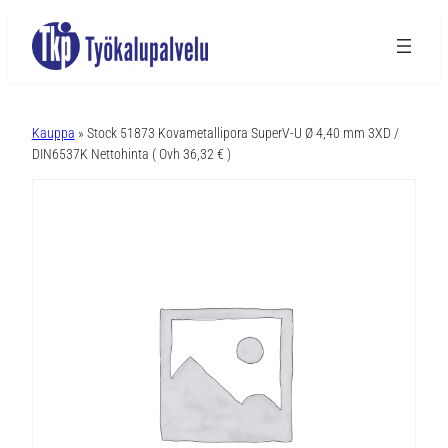
A
l
Kauppa
» Stock 51873 Kovametallipora SuperV-U Ø 4,40 mm 3XD /
t
DIN6537K Nettohinta ( Ovh 36,32 € )
e
r
n
a
t
i
v
e
: