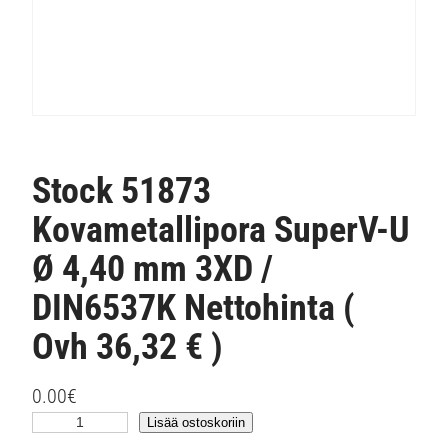
Stock 51873
Kovametallipora SuperV-U
Ø 4,40 mm 3XD /
DIN6537K Nettohinta (
Ovh 36,32 € )
0.00
€
S
Lisää ostoskoriin
t