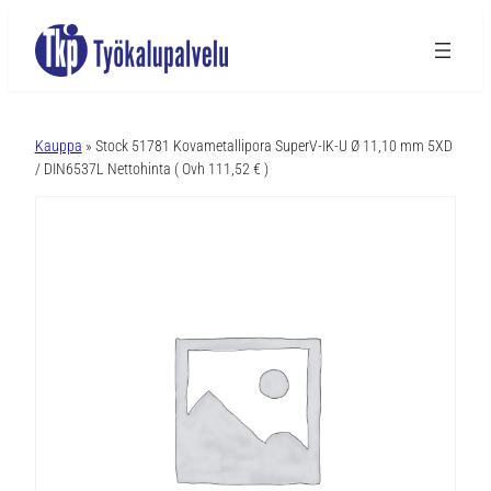
A
l
Kauppa
» Stock 51781 Kovametallipora SuperV-IK-U Ø 11,10 mm 5XD
t
/ DIN6537L Nettohinta ( Ovh 111,52 € )
e
r
n
a
t
i
v
e
: