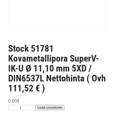
Stock 51781
Kovametallipora SuperV-
IK-U Ø 11,10 mm 5XD /
DIN6537L Nettohinta ( Ovh
111,52 € )
0.00
€
S
Lisää ostoskoriin
t