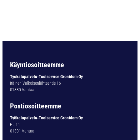
R
A
-
X
1
0
1
-
T
I
Käyntiosoitteemme
A
L
Työkalupalvelu-Toolservice Grönblom Oy
N
Itäinen Valkoisenlähteentie 16
8
01380 Vantaa
,
8
Postiosoitteemme
M
M
Työkalupalvelu-Toolservice Grönblom Oy
m
PL 11
ä
01301 Vantaa
ä
r