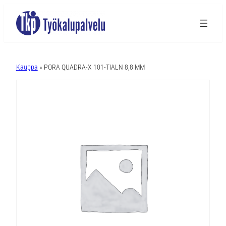
A
l
Kauppa
» PORA QUADRA-X 101-TIALN 8,8 MM
t
e
r
n
a
t
i
v
e
: