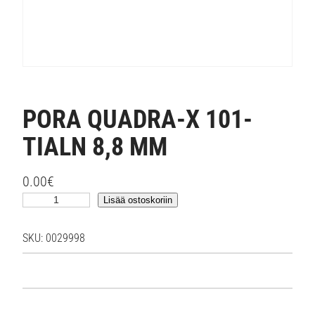
PORA QUADRA-X 101-
TIALN 8,8 MM
0.00
€
P
Lisää ostoskoriin
O
R
SKU:
0029998
A
Q
U
A
D