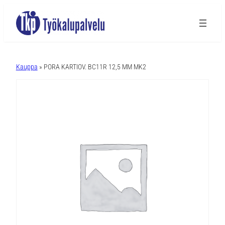
A
l
Kauppa
» PORA KARTIOV. BC11R 12,5 MM MK2
t
e
r
n
a
t
i
v
e
: