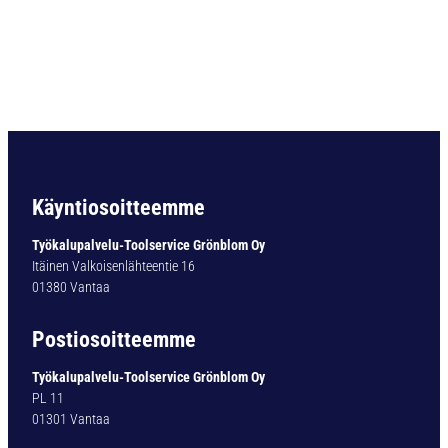
I
O
V
.
B
C
1
1
R
1
Käyntiosoitteemme
2
,
Työkalupalvelu-Toolservice Grönblom Oy
5
Itäinen Valkoisenlähteentie 16
M
01380 Vantaa
M
M
Postiosoitteemme
K
2
Työkalupalvelu-Toolservice Grönblom Oy
m
PL 11
ä
01301 Vantaa
ä
r