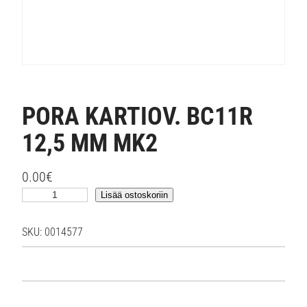
PORA KARTIOV. BC11R
12,5 MM MK2
0.00
€
P
Lisää ostoskoriin
O
R
SKU:
0014577
A
K
A
R
T