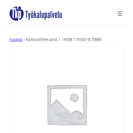
A
l
Kauppa
» Kartiovartinen pora. 1 14098 1 TIVOLY 8,75MM
t
e
r
n
a
t
i
v
e
: