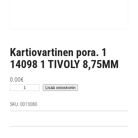
Kartiovartinen pora. 1
14098 1 TIVOLY 8,75MM
0.00
€
K
Lisää ostoskoriin
a
r
SKU:
0013080
t
i
o
v
a