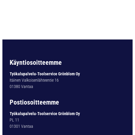
r
t
i
n
e
n
p
o
r
a
Käyntiosoitteemme
.
1
Työkalupalvelu-Toolservice Grönblom Oy
1
Itäinen Valkoisenlähteentie 16
4
01380 Vantaa
0
9
Postiosoitteemme
8
1
Työkalupalvelu-Toolservice Grönblom Oy
T
PL 11
I
01301 Vantaa
V
O