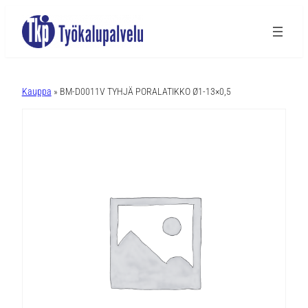
A
l
Kauppa
» BM-D0011V TYHJÄ PORALATIKKO Ø1-13×0,5
t
e
r
n
a
t
i
v
e
: