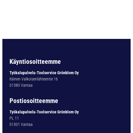
V
T
Y
H
J
Ä
P
O
R
A
Käyntiosoitteemme
L
A
Työkalupalvelu-Toolservice Grönblom Oy
T
Itäinen Valkoisenlähteentie 16
I
01380 Vantaa
K
K
Postiosoitteemme
O
Ø
Työkalupalvelu-Toolservice Grönblom Oy
1
PL 11
-
01301 Vantaa
1
3