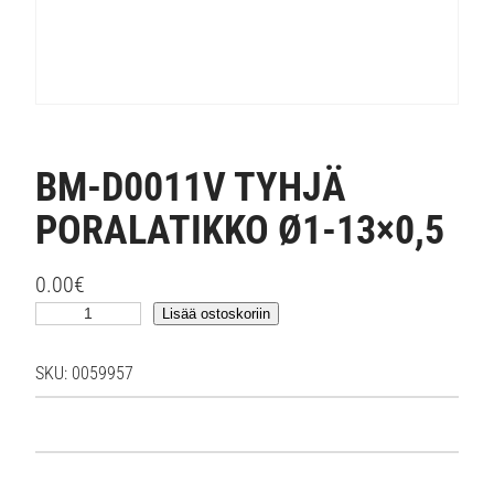
BM-D0011V TYHJÄ
PORALATIKKO Ø1-13×0,5
0.00
€
B
Lisää ostoskoriin
M
-
SKU:
0059957
D
0
0
1
1