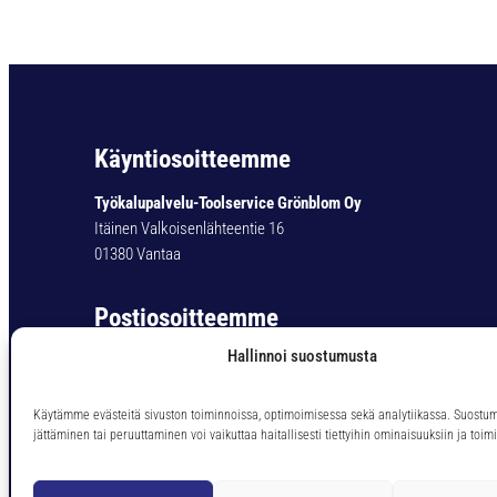
Käyntiosoitteemme
Työkalupalvelu-Toolservice Grönblom Oy
Itäinen Valkoisenlähteentie 16
01380 Vantaa
Postiosoitteemme
Hallinnoi suostumusta
Työkalupalvelu-Toolservice Grönblom Oy
PL 11
01301 Vantaa
Käytämme evästeitä sivuston toiminnoissa, optimoimisessa sekä analytiikassa. Suostu
jättäminen tai peruuttaminen voi vaikuttaa haitallisesti tiettyihin ominaisuuksiin ja toimi