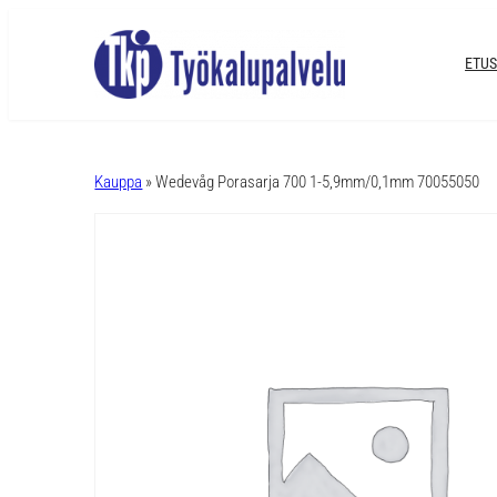
ETUS
A
l
Kauppa
» Wedevåg Porasarja 700 1-5,9mm/0,1mm 70055050
t
e
r
n
a
t
i
v
e
: