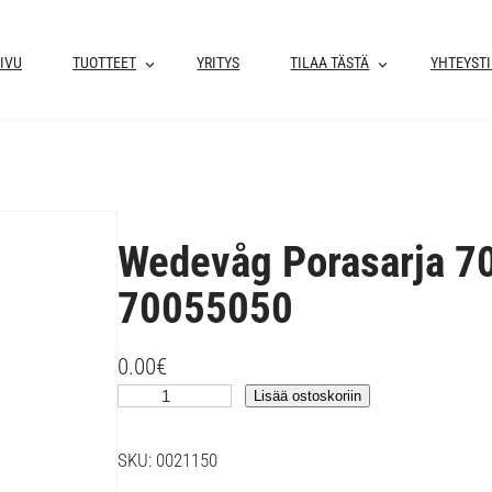
IVU
TUOTTEET
YRITYS
TILAA TÄSTÄ
YHTEYST
Wedevåg Porasarja 
70055050
0.00
€
W
Lisää ostoskoriin
e
d
SKU:
0021150
e