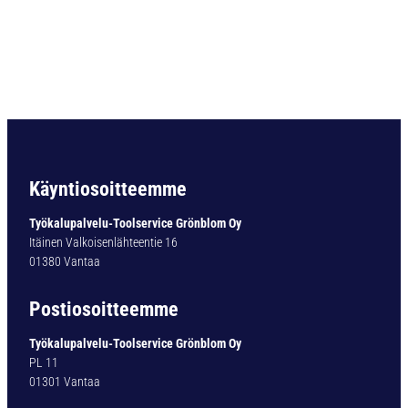
O
R
A
U
L
T
I
M
A
T
Käyntiosoitteemme
Y
P
Työkalupalvelu-Toolservice Grönblom Oy
1
Itäinen Valkoisenlähteentie 16
6
01380 Vantaa
1
-
Postiosoitteemme
0
1
Työkalupalvelu-Toolservice Grönblom Oy
2
PL 11
,
01301 Vantaa
8
M