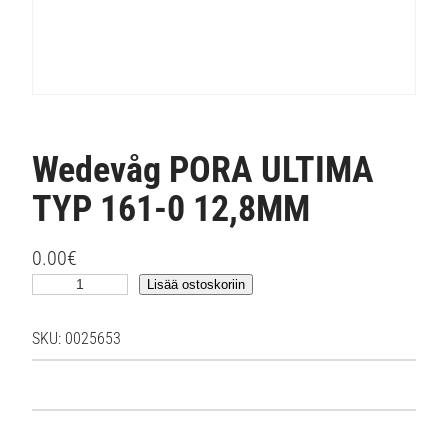
Wedevåg PORA ULTIMA
TYP 161-0 12,8MM
0.00
€
W
Lisää ostoskoriin
e
d
SKU:
0025653
e
v
å
g
P