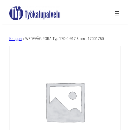
A
l
Kauppa
» WEDEVÅG PORA Typ 170-0 Ø17,5mm . 17001750
t
e
r
n
a
t
i
v
e
: