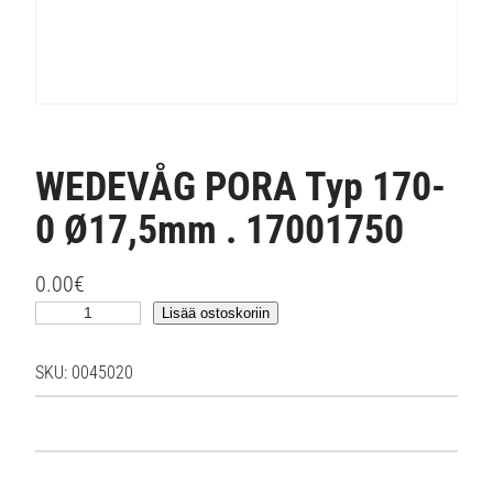
WEDEVÅG PORA Typ 170-
0 Ø17,5mm . 17001750
0.00
€
W
Lisää ostoskoriin
E
D
SKU:
0045020
E
V
Å
G
P