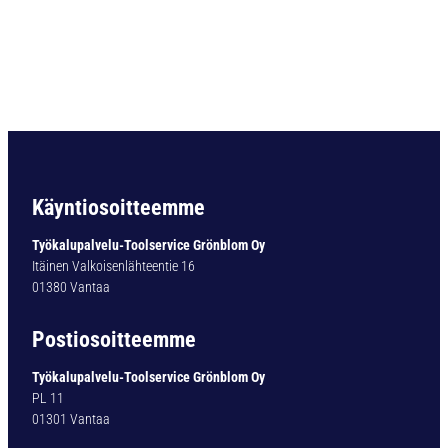
O
R
A
T
y
p
1
7
0
-
Käyntiosoitteemme
0
Ø
Työkalupalvelu-Toolservice Grönblom Oy
1
Itäinen Valkoisenlähteentie 16
7
01380 Vantaa
,
5
Postiosoitteemme
m
m
Työkalupalvelu-Toolservice Grönblom Oy
.
PL 11
1
01301 Vantaa
7
0