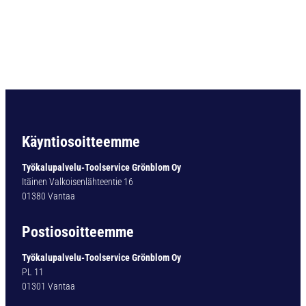
O
R
A
T
y
p
1
7
0
-
Käyntiosoitteemme
0
Ø
Työkalupalvelu-Toolservice Grönblom Oy
1
Itäinen Valkoisenlähteentie 16
5
01380 Vantaa
,
5
Postiosoitteemme
m
m
Työkalupalvelu-Toolservice Grönblom Oy
.
PL 11
1
01301 Vantaa
7
0