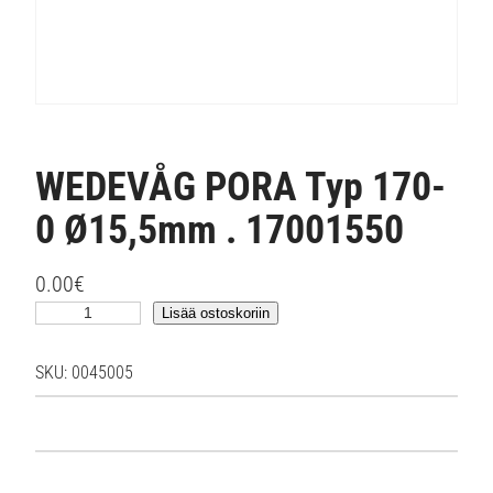
WEDEVÅG PORA Typ 170-
0 Ø15,5mm . 17001550
0.00
€
W
Lisää ostoskoriin
E
D
SKU:
0045005
E
V
Å
G
P