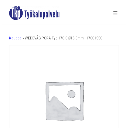
A
l
Kauppa
» WEDEVÅG PORA Typ 170-0 Ø15,5mm . 17001550
t
e
r
n
a
t
i
v
e
: