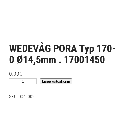
WEDEVÅG PORA Typ 170-
0 Ø14,5mm . 17001450
0.00
€
W
Lisää ostoskoriin
E
D
SKU:
0045002
E
V
Å
G
P