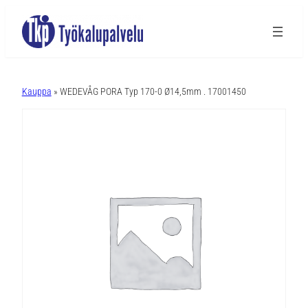
A
l
Kauppa
» WEDEVÅG PORA Typ 170-0 Ø14,5mm . 17001450
t
e
r
n
a
t
i
v
e
: