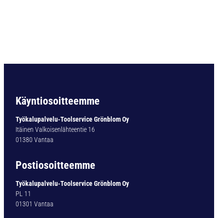
O
R
A
T
y
p
1
7
0
-
Käyntiosoitteemme
0
Ø
Työkalupalvelu-Toolservice Grönblom Oy
1
Itäinen Valkoisenlähteentie 16
4
01380 Vantaa
,
5
Postiosoitteemme
m
m
Työkalupalvelu-Toolservice Grönblom Oy
.
PL 11
1
01301 Vantaa
7
0