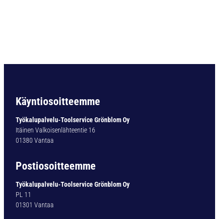
O
R
A
D
O
U
B
L
E
-
Käyntiosoitteemme
X
T
Työkalupalvelu-Toolservice Grönblom Oy
Y
Itäinen Valkoisenlähteentie 16
P
01380 Vantaa
1
4
Postiosoitteemme
1
-
Työkalupalvelu-Toolservice Grönblom Oy
T
PL 11
I
01301 Vantaa
N
9