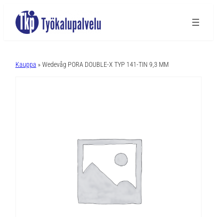
A
l
Kauppa
» Wedevåg PORA DOUBLE-X TYP 141-TIN 9,3 MM
t
e
r
n
a
t
i
v
e
: