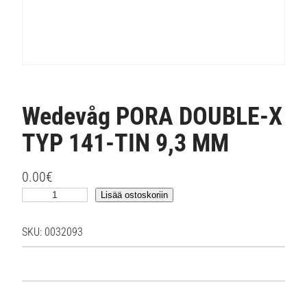
Wedevåg PORA DOUBLE-X
TYP 141-TIN 9,3 MM
0.00
€
W
Lisää ostoskoriin
e
d
SKU:
0032093
e
v
å
g
P