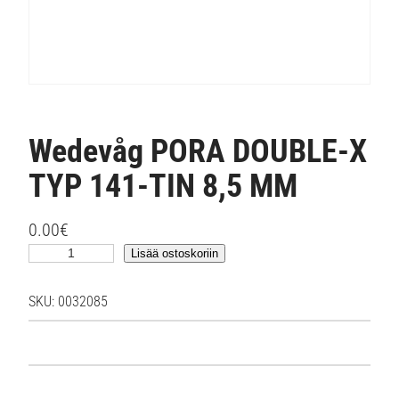
Wedevåg PORA DOUBLE-X
TYP 141-TIN 8,5 MM
0.00
€
W
Lisää ostoskoriin
e
d
SKU:
0032085
e
v
å
g
P