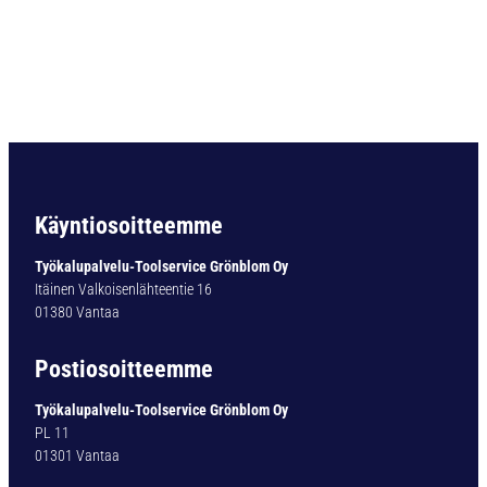
O
R
A
D
O
U
B
L
E
-
Käyntiosoitteemme
X
T
Työkalupalvelu-Toolservice Grönblom Oy
Y
Itäinen Valkoisenlähteentie 16
P
01380 Vantaa
1
4
Postiosoitteemme
1
-
Työkalupalvelu-Toolservice Grönblom Oy
T
PL 11
I
01301 Vantaa
N
8