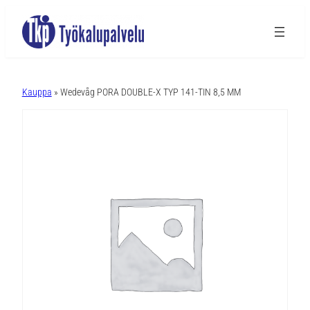
A
l
Kauppa
» Wedevåg PORA DOUBLE-X TYP 141-TIN 8,5 MM
t
e
r
n
a
t
i
v
e
: