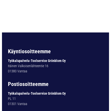
O
R
A
D
O
U
B
L
E
-
Käyntiosoitteemme
X
T
Työkalupalvelu-Toolservice Grönblom Oy
Y
Itäinen Valkoisenlähteentie 16
P
01380 Vantaa
1
4
Postiosoitteemme
1
-
Työkalupalvelu-Toolservice Grönblom Oy
T
PL 11
I
01301 Vantaa
N
6