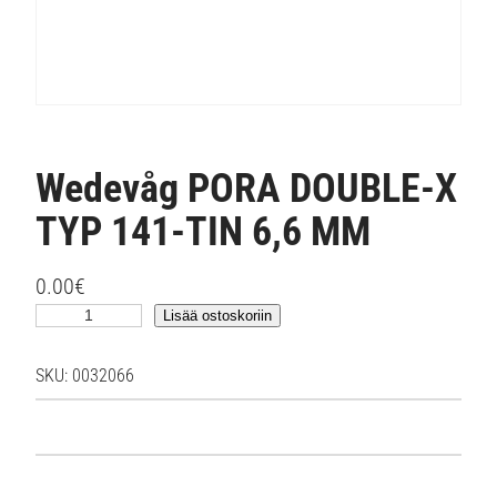
Wedevåg PORA DOUBLE-X
TYP 141-TIN 6,6 MM
0.00
€
W
Lisää ostoskoriin
e
d
SKU:
0032066
e
v
å
g
P