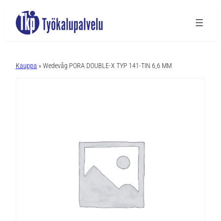
A
l
Kauppa
» Wedevåg PORA DOUBLE-X TYP 141-TIN 6,6 MM
t
e
r
n
a
t
i
v
e
: