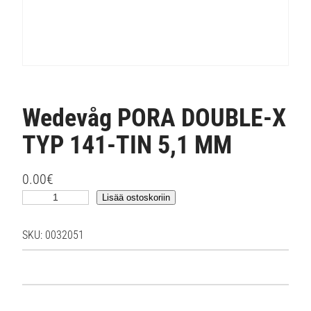
Wedevåg PORA DOUBLE-X
TYP 141-TIN 5,1 MM
0.00
€
W
Lisää ostoskoriin
e
d
SKU:
0032051
e
v
å
g
P