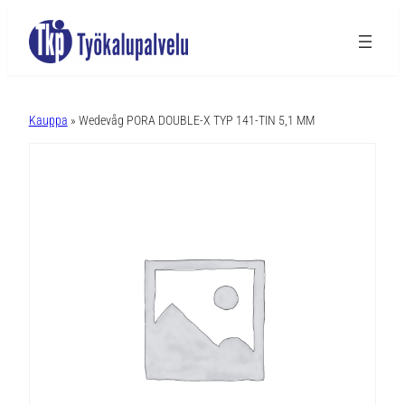
A
l
Kauppa
» Wedevåg PORA DOUBLE-X TYP 141-TIN 5,1 MM
t
e
r
n
a
t
i
v
e
: