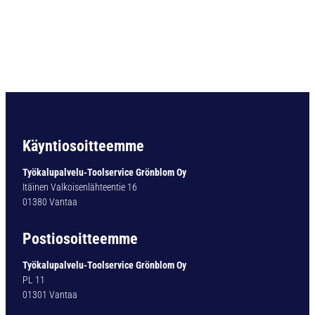
O
R
A
D
O
U
B
L
E
-
Käyntiosoitteemme
X
T
Työkalupalvelu-Toolservice Grönblom Oy
Y
Itäinen Valkoisenlähteentie 16
P
01380 Vantaa
1
4
Postiosoitteemme
1
-
Työkalupalvelu-Toolservice Grönblom Oy
T
PL 11
I
01301 Vantaa
N
5