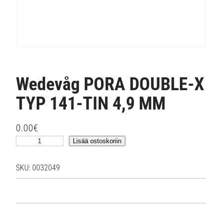
Wedevåg PORA DOUBLE-X
TYP 141-TIN 4,9 MM
0.00
€
W
Lisää ostoskoriin
e
d
SKU:
0032049
e
v
å
g
P