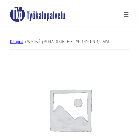
A
l
Kauppa
» Wedevåg PORA DOUBLE-X TYP 141-TIN 4,9 MM
t
e
r
n
a
t
i
v
e
: