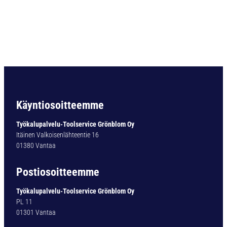
O
R
A
D
O
U
B
L
E
-
Käyntiosoitteemme
X
T
Työkalupalvelu-Toolservice Grönblom Oy
Y
Itäinen Valkoisenlähteentie 16
P
01380 Vantaa
1
4
Postiosoitteemme
1
-
Työkalupalvelu-Toolservice Grönblom Oy
T
PL 11
I
01301 Vantaa
N
4