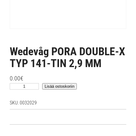
Wedevåg PORA DOUBLE-X
TYP 141-TIN 2,9 MM
0.00
€
W
Lisää ostoskoriin
e
d
SKU:
0032029
e
v
å
g
P