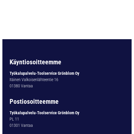
O
R
A
D
O
U
B
L
E
-
Käyntiosoitteemme
X
T
Työkalupalvelu-Toolservice Grönblom Oy
Y
Itäinen Valkoisenlähteentie 16
P
01380 Vantaa
1
4
Postiosoitteemme
1
-
Työkalupalvelu-Toolservice Grönblom Oy
T
PL 11
I
01301 Vantaa
N
2