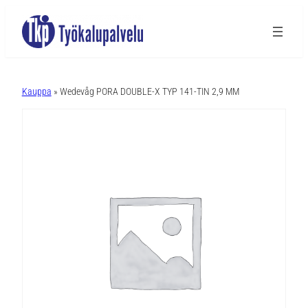
A
l
Kauppa
» Wedevåg PORA DOUBLE-X TYP 141-TIN 2,9 MM
t
e
r
n
a
t
i
v
e
: