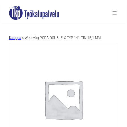
A
l
Kauppa
» Wedevåg PORA DOUBLE-X TYP 141-TIN 15,1 MM
t
e
r
n
a
t
i
v
e
: