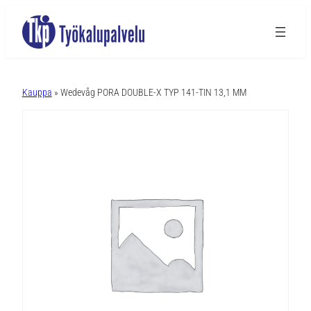
A
l
Kauppa
» Wedevåg PORA DOUBLE-X TYP 141-TIN 13,1 MM
t
e
r
n
a
t
i
v
e
: