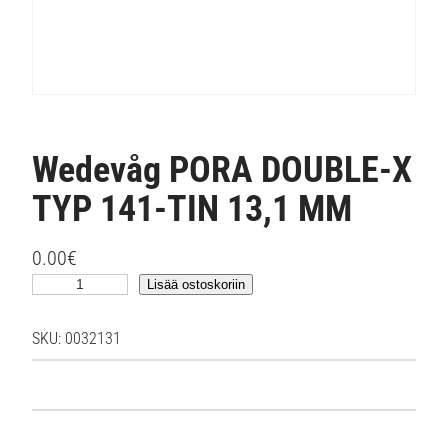
Wedevåg PORA DOUBLE-X
TYP 141-TIN 13,1 MM
0.00
€
W
Lisää ostoskoriin
e
d
SKU:
0032131
e
v
å
g
P