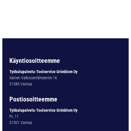
O
R
A
D
O
U
B
L
E
-
Käyntiosoitteemme
X
T
Työkalupalvelu-Toolservice Grönblom Oy
Y
Itäinen Valkoisenlähteentie 16
P
01380 Vantaa
1
4
Postiosoitteemme
1
-
Työkalupalvelu-Toolservice Grönblom Oy
T
PL 11
I
01301 Vantaa
N
1