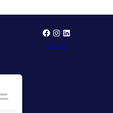
1
-
T
I
N
1
1
,
Myyntiehdot
5
M
M
m
ä
ä
r
ä
muksen
ntoihin.