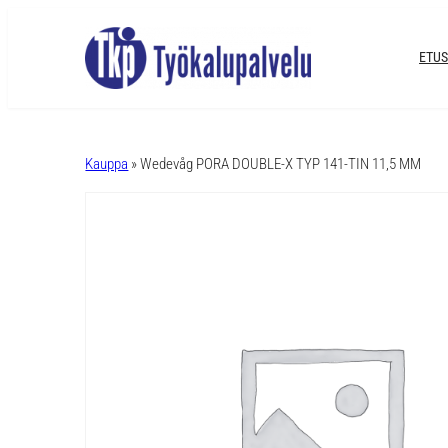
ETUS
A
l
Kauppa
» Wedevåg PORA DOUBLE-X TYP 141-TIN 11,5 MM
t
e
r
n
a
t
i
v
e
: