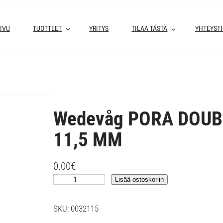
IVU
TUOTTEET
YRITYS
TILAA TÄSTÄ
YHTEYST
Wedevåg PORA DOUBL
11,5 MM
0.00
€
W
Lisää ostoskoriin
e
d
SKU:
0032115
e