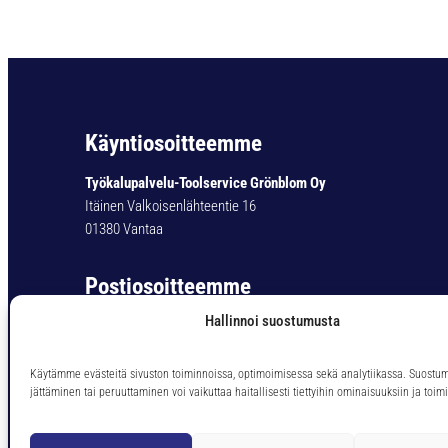
Käyntiosoitteemme
Työkalupalvelu-Toolservice Grönblom Oy
Itäinen Valkoisenlähteentie 16
01380 Vantaa
Postiosoitteemme
Hallinnoi suostumusta
Työkalupalvelu-Toolservice Grönblom Oy
PL 11
01301 Vantaa
Käytämme evästeitä sivuston toiminnoissa, optimoimisessa sekä analytiikassa. Suostu
jättäminen tai peruuttaminen voi vaikuttaa haitallisesti tiettyihin ominaisuuksiin ja toimi