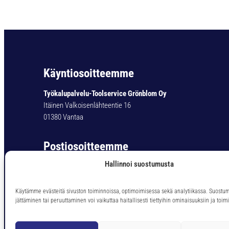
Käyntiosoitteemme
Työkalupalvelu-Toolservice Grönblom Oy
Itäinen Valkoisenlähteentie 16
01380 Vantaa
Postiosoitteemme
Hallinnoi suostumusta
Työkalupalvelu-Toolservice Grönblom Oy
PL 11
01301 Vantaa
Käytämme evästeitä sivuston toiminnoissa, optimoimisessa sekä analytiikassa. Suostu
jättäminen tai peruuttaminen voi vaikuttaa haitallisesti tiettyihin ominaisuuksiin ja toimi