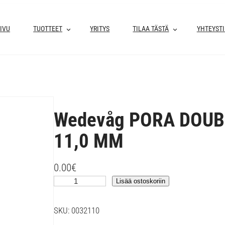
IVU
TUOTTEET
YRITYS
TILAA TÄSTÄ
YHTEYST
Wedevåg PORA DOUBL
11,0 MM
0.00
€
W
Lisää ostoskoriin
e
d
SKU:
0032110
e