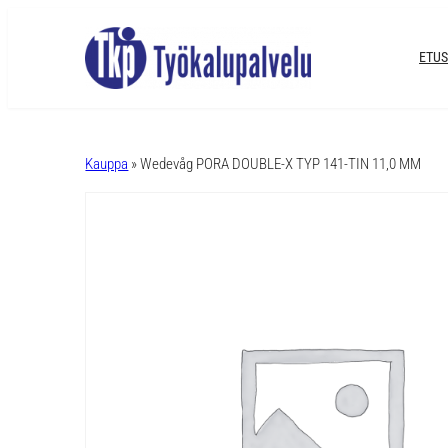
ETUS
A
l
Kauppa
» Wedevåg PORA DOUBLE-X TYP 141-TIN 11,0 MM
t
e
r
n
a
t
i
v
e
: