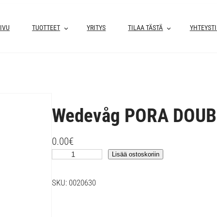
IVU
TUOTTEET
YRITYS
TILAA TÄSTÄ
YHTEYST
Wedevåg PORA DOUB
0.00
€
W
Lisää ostoskoriin
e
d
SKU:
0020630
e
v
å