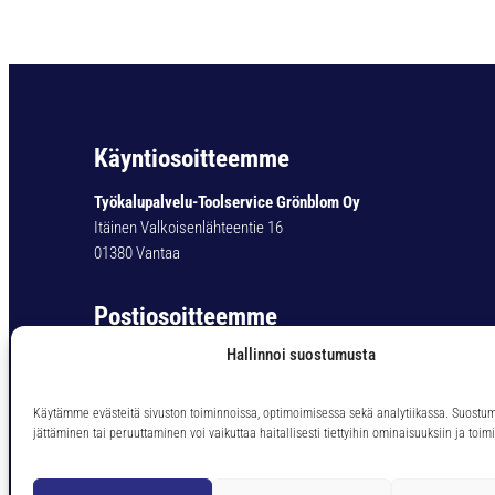
Käyntiosoitteemme
Työkalupalvelu-Toolservice Grönblom Oy
Itäinen Valkoisenlähteentie 16
01380 Vantaa
Postiosoitteemme
Hallinnoi suostumusta
Työkalupalvelu-Toolservice Grönblom Oy
PL 11
01301 Vantaa
Käytämme evästeitä sivuston toiminnoissa, optimoimisessa sekä analytiikassa. Suostu
jättäminen tai peruuttaminen voi vaikuttaa haitallisesti tiettyihin ominaisuuksiin ja toimi