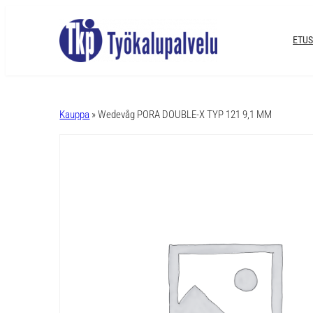
ETUS
A
l
Kauppa
» Wedevåg PORA DOUBLE-X TYP 121 9,1 MM
t
e
r
n
a
t
i
v
e
: