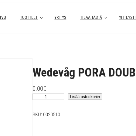
IVU
TUOTTEET
YRITYS
TILAA TÄSTÄ
YHTEYST
Wedevåg PORA DOUB
0.00
€
W
Lisää ostoskoriin
e
d
SKU:
0020510
e
v
å