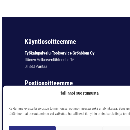
Käyntiosoitteemme
Työkalupalvelu-Toolservice Grönblom Oy
Itäinen Valkoisenlähteentie 16
01380 Vantaa
Postiosoitteemme
Hallinnoi suostumusta
Työkalupalvelu-Toolservice Grönblom Oy
PL 11
01301 Vantaa
Käytämme evästeitä sivuston toiminnoissa, optimoimisessa sekä analytiikassa. Suostu
jättäminen tai peruuttaminen voi vaikuttaa haitallisesti tiettyihin ominaisuuksiin ja toimi