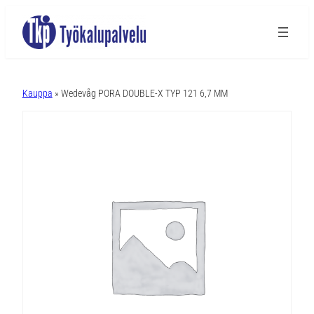
A
l
Kauppa
» Wedevåg PORA DOUBLE-X TYP 121 6,7 MM
t
e
r
n
a
t
i
v
e
: