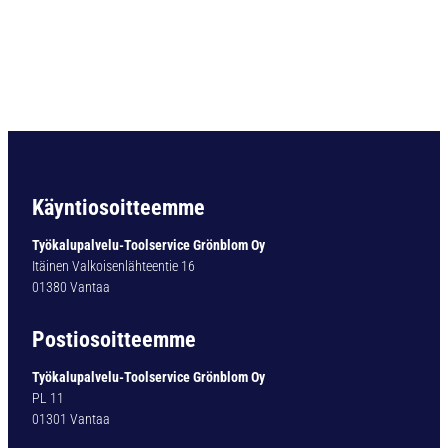
O
R
A
D
O
U
B
L
E
-
Käyntiosoitteemme
X
T
Työkalupalvelu-Toolservice Grönblom Oy
Y
Itäinen Valkoisenlähteentie 16
P
01380 Vantaa
1
2
Postiosoitteemme
1
6
Työkalupalvelu-Toolservice Grönblom Oy
,
PL 11
7
01301 Vantaa
M
M