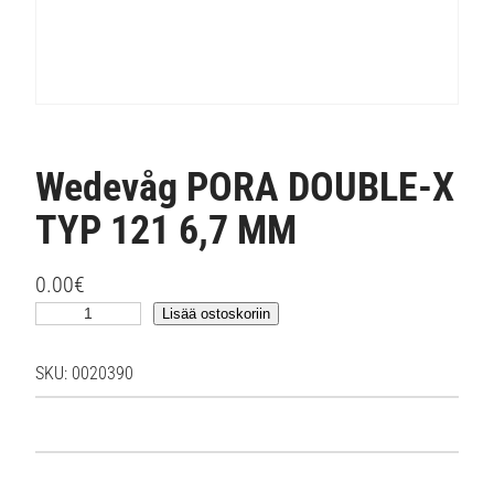
Wedevåg PORA DOUBLE-X
TYP 121 6,7 MM
0.00
€
W
Lisää ostoskoriin
e
d
SKU:
0020390
e
v
å
g
P