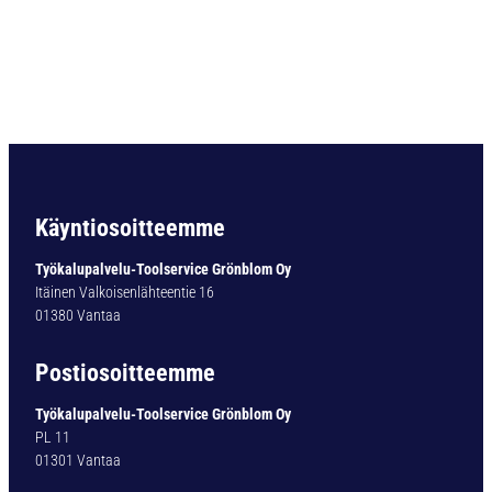
O
R
A
D
O
U
B
L
E
-
Käyntiosoitteemme
X
T
Työkalupalvelu-Toolservice Grönblom Oy
Y
Itäinen Valkoisenlähteentie 16
P
01380 Vantaa
1
2
Postiosoitteemme
1
3
Työkalupalvelu-Toolservice Grönblom Oy
,
PL 11
6
01301 Vantaa
M
M