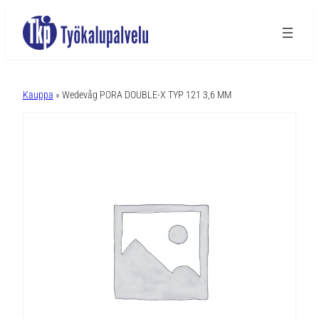
A
l
Kauppa
» Wedevåg PORA DOUBLE-X TYP 121 3,6 MM
t
e
r
n
a
t
i
v
e
: