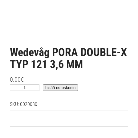
Wedevåg PORA DOUBLE-X
TYP 121 3,6 MM
0.00
€
W
Lisää ostoskoriin
e
d
SKU:
0020080
e
v
å
g
P