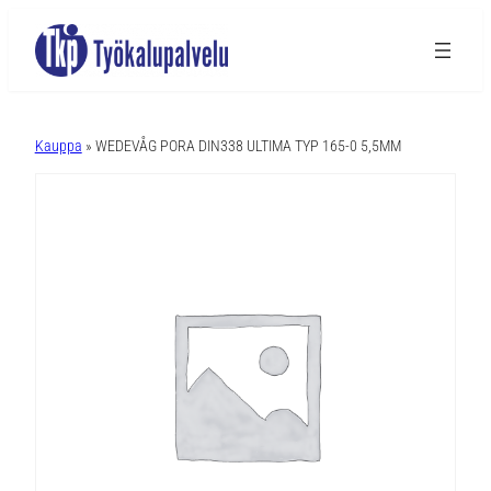
A
l
Kauppa
» WEDEVÅG PORA DIN338 ULTIMA TYP 165-0 5,5MM
t
e
r
n
a
t
i
v
e
: