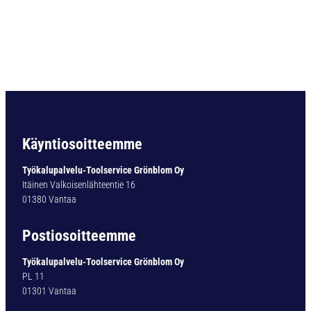
O
R
A
D
I
N
3
3
8
T
Käyntiosoitteemme
Y
P
Työkalupalvelu-Toolservice Grönblom Oy
1
Itäinen Valkoisenlähteentie 16
4
01380 Vantaa
0
-
Postiosoitteemme
0
T
Työkalupalvelu-Toolservice Grönblom Oy
I
PL 11
N
01301 Vantaa
9
,