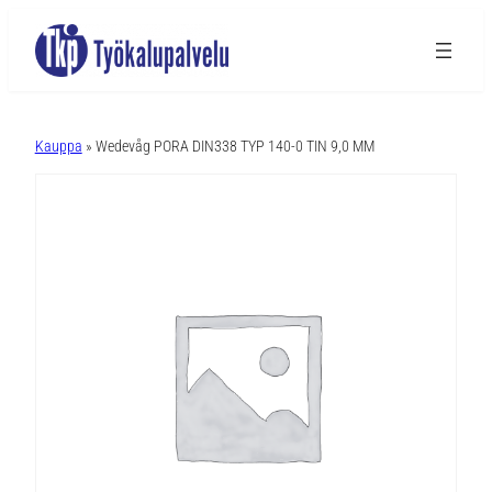
A
l
Kauppa
» Wedevåg PORA DIN338 TYP 140-0 TIN 9,0 MM
t
e
r
n
a
t
i
v
e
: