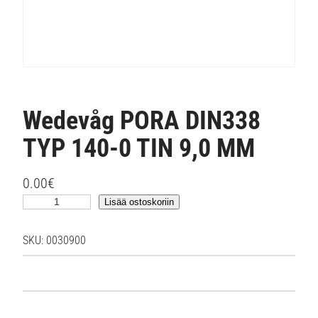
Wedevåg PORA DIN338
TYP 140-0 TIN 9,0 MM
0.00
€
W
Lisää ostoskoriin
e
d
SKU:
0030900
e
v
å
g
P