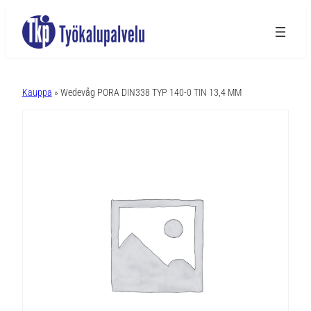
A
l
Kauppa
» Wedevåg PORA DIN338 TYP 140-0 TIN 13,4 MM
t
e
r
n
a
t
i
v
e
: