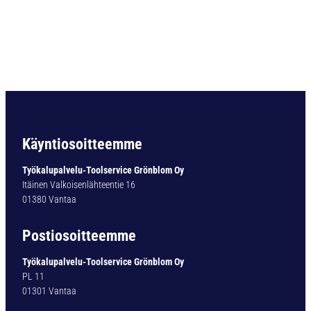
O
R
A
D
I
N
3
3
8
T
Käyntiosoitteemme
Y
P
Työkalupalvelu-Toolservice Grönblom Oy
1
Itäinen Valkoisenlähteentie 16
4
01380 Vantaa
0
-
Postiosoitteemme
0
T
Työkalupalvelu-Toolservice Grönblom Oy
I
PL 11
N
01301 Vantaa
1
3