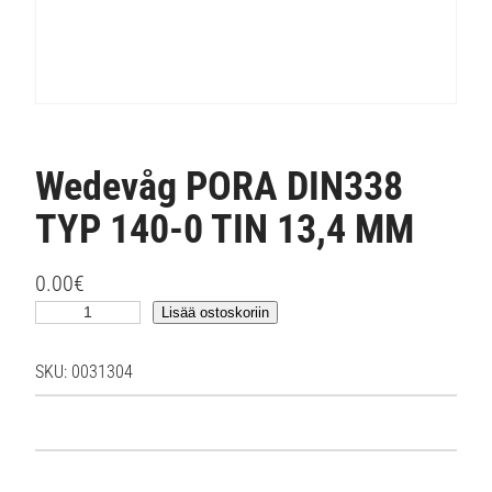
Wedevåg PORA DIN338
TYP 140-0 TIN 13,4 MM
0.00
€
W
Lisää ostoskoriin
e
d
SKU:
0031304
e
v
å
g
P