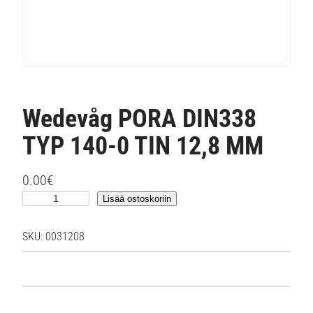
Wedevåg PORA DIN338
TYP 140-0 TIN 12,8 MM
0.00
€
W
Lisää ostoskoriin
e
d
SKU:
0031208
e
v
å
g
P