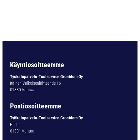
O
R
A
D
I
N
3
3
8
T
Käyntiosoitteemme
Y
P
Työkalupalvelu-Toolservice Grönblom Oy
1
Itäinen Valkoisenlähteentie 16
4
01380 Vantaa
0
-
Postiosoitteemme
0
T
Työkalupalvelu-Toolservice Grönblom Oy
I
PL 11
N
01301 Vantaa
1
2