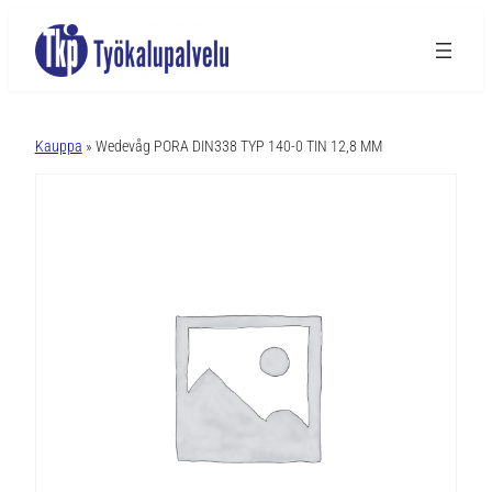
A
l
Kauppa
» Wedevåg PORA DIN338 TYP 140-0 TIN 12,8 MM
t
e
r
n
a
t
i
v
e
: